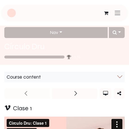
Skip to Content
Nav
Círculo Dru
0
%
Course content
Clase 1